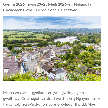
Together
Gymru 2026
rhwng
23–25 Medi 2026
yng Nghanolfan
in
Chwaraeon Cymru, Gerddi Sophia, Caerdydd.
Wales
Eglwysi
ynghyd
yng
Nghymru
Churches
Together
in
Wales
Mae’r cwrs wedi’i gynllunio ar gyfer gweinidogion a
gweithwyr Cristnogol sy’n dod i weithio yng Nghymru am y
tro cyntaf, neu sy’n dychwelyd ar ôl cyfnod i ffwrdd. Mae’n