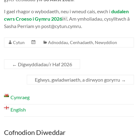
I gael rhagor o wybodaeth, neu i wneud cais, ewch i
dudalen
cwrs Croeso i Gymru 2026
￼
. Am ymholiadau, cysylltwch â
Sasha Perriam yn post@cytun.cymru.
Cytun
Adnoddau
,
Cenhadaeth
,
Newyddion
←
Digwyddiadau’r Haf 2026
Eglwys, gwladwriaeth, a dirwyon goryrru
→
Cymraeg
English
Cofnodion Diweddar