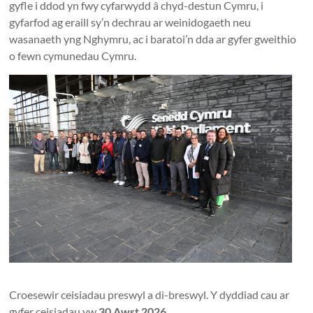
gyfle i ddod yn fwy cyfarwydd â chyd-destun Cymru, i
gyfarfod ag eraill sy’n dechrau ar weinidogaeth neu
wasanaeth yng Nghymru, ac i baratoi’n dda ar gyfer gweithio
o fewn cymunedau Cymru.
Croesewir ceisiadau preswyl a di-breswyl. Y dyddiad cau ar
gyfer ceisiadau yw
30 Awst 2026
.