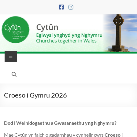
Skip
to
content
Menu
Eglwysi
Ynghyd
yng
Croeso i Gymru 2026
Nghymru
|
Dod i Weinidogaethu a Gwasanaethu yng Nghymru?
Churches
Mae Cytûn yn falch o gadarnhau y cynhelir cwrs
Croeso i