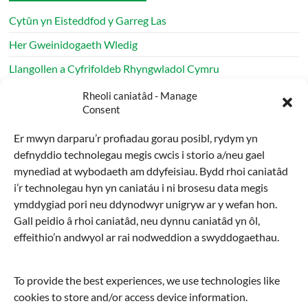
Cytûn yn Eisteddfod y Garreg Las
Her Gweinidogaeth Wledig
Llangollen a Cyfrifoldeb Rhyngwladol Cymru
Apêl Daeargryn Venezuela Diweddariad Cytûn
Rheoli caniatâd - Manage
Consent
Rhaglen haf Cytûn yn parhau ledled Cymru
Er mwyn darparu’r profiadau gorau posibl, rydym yn
defnyddio technolegau megis cwcis i storio a/neu gael
Archif
mynediad at wybodaeth am ddyfeisiau. Bydd rhoi caniatâd
i’r technolegau hyn yn caniatáu i ni brosesu data megis
Archif
ymddygiad pori neu ddynodwyr unigryw ar y wefan hon.
Gall peidio â rhoi caniatâd, neu dynnu caniatâd yn ôl,
Chwilio
effeithio’n andwyol ar rai nodweddion a swyddogaethau.
Chwilio
To provide the best experiences, we use technologies like
cookies to store and/or access device information.
Cymraeg