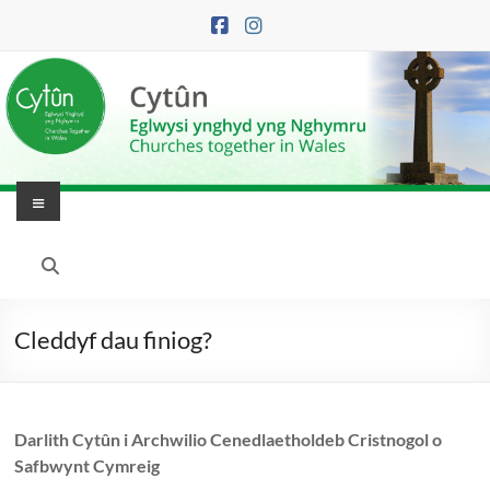
Skip
to
content
Menu
Eglwysi
Ynghyd
yng
Cleddyf dau finiog?
Nghymru
|
Darlith Cytûn i Archwilio Cenedlaetholdeb Cristnogol o
Churches
Safbwynt Cymreig