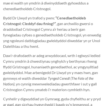
mae ei waith yn ymdrin â diwinyddiaeth gyhoeddus a
chenedlaetholdeb Cristnogol.
Bydd Dr Llwyd yn trafod y pwnc
“Cenedlaetholdeb
Cristnogol:
Cleddyf dau finiog
?”
, gan archwilio gwersi o
draddodiad Cristnogol Cymru a’r heriau a berir gan
fynegiadau cyfoes o genedlaetholdeb Cristnogol, yn enwedig
yng ngoleuni datblygiadau gwleidyddol diweddar yn yr Unol
Daleithiau a thu hwnt.
Daw’r drafodaeth ar adeg arwyddocaol, wrth i eglwysi ledled
Cymru ymdrin â chwestiynau ynghylch y berthynas rhwng
ffydd Gristnogol, hunaniaeth genedlaethol, ac ymgysylltiad
gwleidyddol. Mae arbenigedd Dr Llwyd yn y maes hwn, gan
gynnwys ei waith diweddar
Tynged Cenedl (The Fate of the
Nation)
, yn cynnig mewnwelediadau gwerthfawr i sut y gall
Cristnogion Cymru ymateb i’r materion cymhleth hyn.
Cynhelir y digwyddiad yn Gymraeg, gyda chyfieithu ar y pryd
ar gael, gan sicrhau hygyrchedd i bawb sy’n bresennol, a