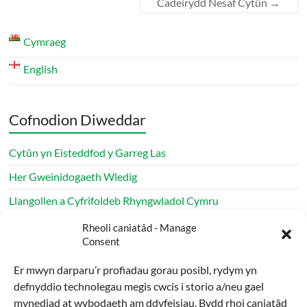
Cadeirydd Nesaf Cytûn
→
Cymraeg
English
Cofnodion Diweddar
Cytûn yn Eisteddfod y Garreg Las
Her Gweinidogaeth Wledig
Llangollen a Cyfrifoldeb Rhyngwladol Cymru
Apêl Daeargryn Venezuela Diweddariad Cytûn
Rheoli caniatâd - Manage
Consent
Rhaglen haf Cytûn yn parhau ledled Cymru
Er mwyn darparu’r profiadau gorau posibl, rydym yn
defnyddio technolegau megis cwcis i storio a/neu gael
Archif
mynediad at wybodaeth am ddyfeisiau. Bydd rhoi caniatâd