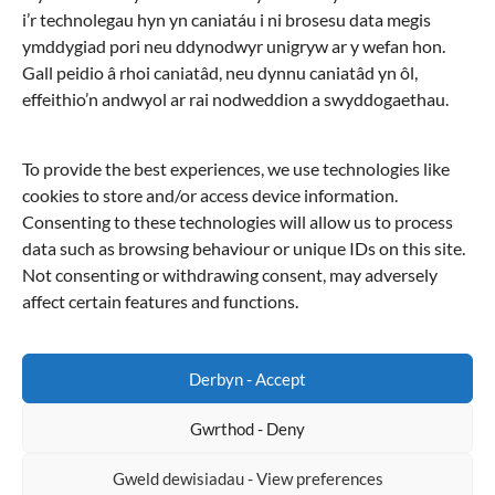
i’r technolegau hyn yn caniatáu i ni brosesu data megis
Archif
ymddygiad pori neu ddynodwyr unigryw ar y wefan hon.
Gall peidio â rhoi caniatâd, neu dynnu caniatâd yn ôl,
Chwilio
effeithio’n andwyol ar rai nodweddion a swyddogaethau.
Chwilio
To provide the best experiences, we use technologies like
cookies to store and/or access device information.
Cymraeg
Consenting to these technologies will allow us to process
data such as browsing behaviour or unique IDs on this site.
English
Not consenting or withdrawing consent, may adversely
affect certain features and functions.
Derbyn - Accept
Gwrthod - Deny
Copyright © 2026
Eglwysi Ynghyd yng Nghymru | Churches Together in Wales
.
Gweld dewisiadau - View preferences
All rights reserved. Theme
Spacious
by ThemeGrill. Powered by:
WordPress
.