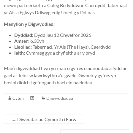
mewn partneriaeth a Coleg Bedyddwur, Caerdydd, Tabernacl
yr Ais a Eglwys Ddiwygiedig Unedig y Ddinas.
Manylion y Digwyddiad:
Dyddiad:
Dydd Iau 12 Chwefror 2026
Amser:
6.30yh
Lleoliad:
Tabernacl, Yr Ais (The Hays), Caerdydd
Iaith:
Cymraeg gyda chyfieithu ar y pryd
Mae’r digwyddiad hwn yn rhan o gyfres o adnoddau a fydd ar
gael ar-lein i’w lawrlwytho a’u gweld. Gwneir y gyfres yn
bosibl diolch i gefnogaeth hael ein haelodau.
Cytun
Digwyddiadau
←
Diweddariad Cymorth i Farw