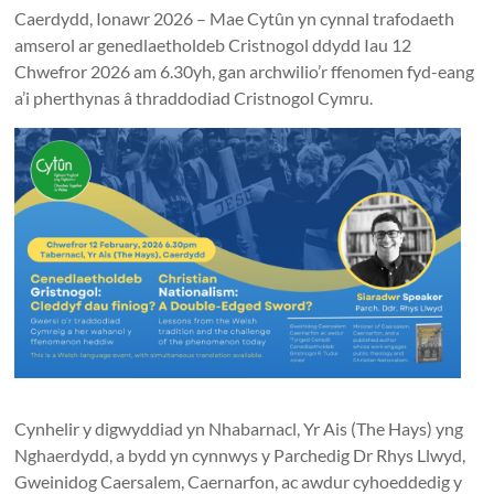
Together
Caerdydd, Ionawr 2026 – Mae Cytûn yn cynnal trafodaeth
in
amserol ar genedlaetholdeb Cristnogol ddydd Iau 12
Chwefror 2026 am 6.30yh, gan archwilio’r ffenomen fyd-eang
Wales
a’i pherthynas â thraddodiad Cristnogol Cymru.
Eglwysi
ynghyd
yng
Nghymru
Churches
Together
in
Wales
Cynhelir y digwyddiad yn Nhabarnacl, Yr Ais (The Hays) yng
Nghaerdydd, a bydd yn cynnwys y Parchedig Dr Rhys Llwyd,
Gweinidog Caersalem, Caernarfon, ac awdur cyhoeddedig y