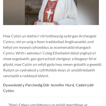
Mae Cytûn yn dathlu’r rôl hollbwysig sydd gan Archesgob
Cymru, nid yn unig o fewn traddodiad Anglicanaidd, ond
hefyd ym mywyd cyhoeddus ac ecwmenaidd ehangach
Cymru. Wrth i aelodau’r Coleg Etholiadol ddod ynghyd o’r
chwe esgobaeth, gan gynrychioli clerigwyr a lleygwyr fel ei
gilydd, mae Cytûn yn sefyll gyda hwy mewn gobaith a gweddi.
Rydym yn cydnabod y cyfrifoldeb dwys a’r ymddiriedaeth
sanctaidd a roddwyd iddynt.
Dywedodd y Parchedig Ddr Jennifer Hurd, Cadeirydd
Cytûn:
“Mae’r Eglwys yng Nghymru yn gyfaill gwerthfawr ac