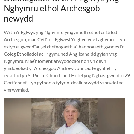
Together
Nghymru ethol Archesgob
in
newydd
Wales
Wrth i’r Eglwys yng Nghymru ymgynnull i ethol ei 15fed
Eglwysi
Archesgob, mae Cytûn – Eglwysi Ynghyd yng Nghymru – yn
ynghyd
estyn ei gweddïau, ei chefnogaeth a’i hannogaeth gynnes i’r
yng
Coleg Etholiadol ac i’r gymuned Anglicanaidd gyfan yng
Nghymru
Nghymru. Mae’r foment arwyddocaol hon yn dilyn
Churches
ymddeoliad yr Archesgob Andrew John, ac fe gynhelir y
Together
cyfarfod yn St Pierre Church and Hotel yng Nghas-gwent o 29
in
Gorffennaf – yn gyfnod o fyfyrio, deallusrwydd ysbrydol ac
Wales
ymrwymiad.