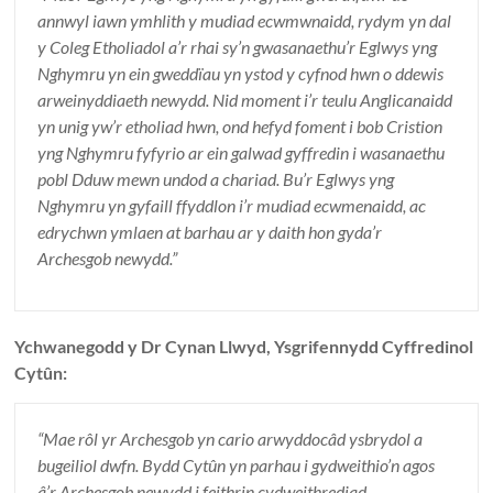
annwyl iawn ymhlith y mudiad ecwmwnaidd, rydym yn dal
y Coleg Etholiadol a’r rhai sy’n gwasanaethu’r Eglwys yng
Nghymru yn ein gweddïau yn ystod y cyfnod hwn o ddewis
arweinyddiaeth newydd. Nid moment i’r teulu Anglicanaidd
yn unig yw’r etholiad hwn, ond hefyd foment i bob Cristion
yng Nghymru fyfyrio ar ein galwad gyffredin i wasanaethu
pobl Dduw mewn undod a chariad. Bu’r Eglwys yng
Nghymru yn gyfaill ffyddlon i’r mudiad ecwmenaidd, ac
edrychwn ymlaen at barhau ar y daith hon gyda’r
Archesgob newydd.”
Ychwanegodd y Dr Cynan Llwyd, Ysgrifennydd Cyffredinol
Cytûn:
“Mae rôl yr Archesgob yn cario arwyddocâd ysbrydol a
bugeiliol dwfn. Bydd Cytûn yn parhau i gydweithio’n agos
â’r Archesgob newydd i feithrin cydweithrediad