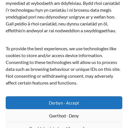
Archif
mynediad at wybodaeth am ddyfeisiau. Bydd rhoi caniatâd
i’r technolegau hyn yn caniatáu i ni brosesu data megis
Archif
ymddygiad pori neu ddynodwyr unigryw ar y wefan hon.
Gall peidio â rhoi caniatâd, neu dynnu caniatâd yn ôl,
Chwilio
effeithio’n andwyol ar rai nodweddion a swyddogaethau.
Chwilio
To provide the best experiences, we use technologies like
cookies to store and/or access device information.
Cymraeg
Consenting to these technologies will allow us to process
data such as browsing behaviour or unique IDs on this site.
English
Not consenting or withdrawing consent, may adversely
affect certain features and functions.
Derbyn - Accept
Gwrthod - Deny
Copyright © 2026
Eglwysi Ynghyd yng Nghymru | Churches Together in Wales
.