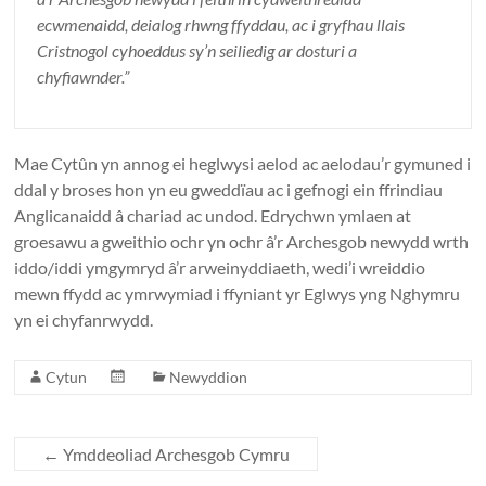
ecwmenaidd, deialog rhwng ffyddau, ac i gryfhau llais
Cristnogol cyhoeddus sy’n seiliedig ar dosturi a
chyfiawnder.”
Mae Cytûn yn annog ei heglwysi aelod ac aelodau’r gymuned i
ddal y broses hon yn eu gweddïau ac i gefnogi ein ffrindiau
Anglicanaidd â chariad ac undod. Edrychwn ymlaen at
groesawu a gweithio ochr yn ochr â’r Archesgob newydd wrth
iddo/iddi ymgymryd â’r arweinyddiaeth, wedi’i wreiddio
mewn ffydd ac ymrwymiad i ffyniant yr Eglwys yng Nghymru
yn ei chyfanrwydd.
Cytun
Newyddion
←
Ymddeoliad Archesgob Cymru