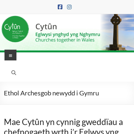
Skip
to
content
Menu
Eglwysi
Ynghyd
yng
Ethol Archesgob newydd i Gymru
Nghymru
|
Mae Cytûn yn cynnig gweddïau a
Churches
chefnogaeth wrth i’r Eglwys yng