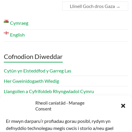
Llinell Goch dros Gaza
→
Cymraeg
English
Cofnodion Diweddar
Cytûn yn Eisteddfod y Garreg Las
Her Gweinidogaeth Wledig
Llangollen a Cyfrifoldeb Rhyngwladol Cymru
Apêl Daeargryn Venezuela Diweddariad Cytûn
Rheoli caniatâd - Manage
Consent
Rhaglen haf Cytûn yn parhau ledled Cymru
Er mwyn darparu’r profiadau gorau posibl, rydym yn
defnyddio technolegau megis cwcis i storio a/neu gael