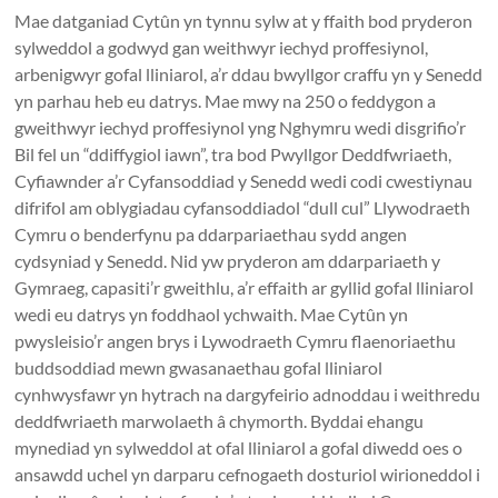
Mae datganiad Cytûn yn tynnu sylw at y ffaith bod pryderon
sylweddol a godwyd gan weithwyr iechyd proffesiynol,
arbenigwyr gofal lliniarol, a’r ddau bwyllgor craffu yn y Senedd
yn parhau heb eu datrys. Mae mwy na 250 o feddygon a
gweithwyr iechyd proffesiynol yng Nghymru wedi disgrifio’r
Bil fel un “ddiffygiol iawn”, tra bod Pwyllgor Deddfwriaeth,
Cyfiawnder a’r Cyfansoddiad y Senedd wedi codi cwestiynau
difrifol am oblygiadau cyfansoddiadol “dull cul” Llywodraeth
Cymru o benderfynu pa ddarpariaethau sydd angen
cydsyniad y Senedd. Nid yw pryderon am ddarpariaeth y
Gymraeg, capasiti’r gweithlu, a’r effaith ar gyllid gofal lliniarol
wedi eu datrys yn foddhaol ychwaith. Mae Cytûn yn
pwysleisio’r angen brys i Lywodraeth Cymru flaenoriaethu
buddsoddiad mewn gwasanaethau gofal lliniarol
cynhwysfawr yn hytrach na dargyfeirio adnoddau i weithredu
deddfwriaeth marwolaeth â chymorth. Byddai ehangu
mynediad yn sylweddol at ofal lliniarol a gofal diwedd oes o
ansawdd uchel yn darparu cefnogaeth dosturiol wirioneddol i