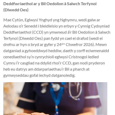
Together
Deddfwriaethol ar y Bil Oedolion â Salwch Terfynol
in
(Diwedd Oes)
Wales
Mae Cytûn, Eglwysi Ynghyd yng Nghymru, wedi galw ar
Aelodau o’r Senedd i bleidleisio yn erbyn y Cynnig Cydsyniad
Eglwysi
Deddfwriaethol (CCD) yn ymwneud â’r Bil Oedolion â Salwch
ynghyd
Terfynol (Diwedd Oes) pan fydd yn cael ei drafod (wedi ei
yng
drefnu ar hyn o bryd ar gyfer y 24
Chwefror 2026). Mewn
ain
Nghymru
datganiad a gyhoeddwyd heddiw, daeth y corff eciwmenaidd
Churches
cenedlaethol sy’n cynrychioli eglwysi Cristnogol ledled
Together
Cymru i’r casgliad na ddylid rhoi’r CCD, gan nodi pryderon
in
heb eu datrys am ddarpariaethau’r Bil a pharch at
Wales
gymwyseddau gofal iechyd datganoledig.