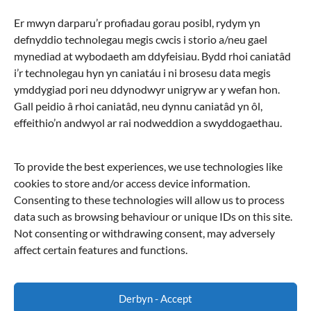
Rhaglen haf Cytûn yn parhau ledled Cymru
Er mwyn darparu’r profiadau gorau posibl, rydym yn
defnyddio technolegau megis cwcis i storio a/neu gael
Archif
mynediad at wybodaeth am ddyfeisiau. Bydd rhoi caniatâd
i’r technolegau hyn yn caniatáu i ni brosesu data megis
Archif
ymddygiad pori neu ddynodwyr unigryw ar y wefan hon.
Gall peidio â rhoi caniatâd, neu dynnu caniatâd yn ôl,
Chwilio
effeithio’n andwyol ar rai nodweddion a swyddogaethau.
Chwilio
To provide the best experiences, we use technologies like
cookies to store and/or access device information.
Cymraeg
Consenting to these technologies will allow us to process
data such as browsing behaviour or unique IDs on this site.
English
Not consenting or withdrawing consent, may adversely
affect certain features and functions.
Derbyn - Accept