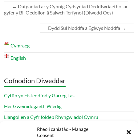
←
Datganiad ar y Cynnig Cydsyniad Deddfwriaethol ar
gyfer y Bil Oedolion â Salwch Terfynol (Diwedd Oes)
Dydd Sul Noddfa a Eglwys Noddfa
→
Cymraeg
English
Cofnodion Diweddar
Cytûn yn Eisteddfod y Garreg Las
Her Gweinidogaeth Wledig
Llangollen a Cyfrifoldeb Rhyngwladol Cymru
Apêl Daeargryn Venezuela Diweddariad Cytûn
Rheoli caniatâd - Manage
Consent