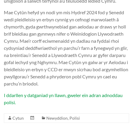
unigolion â salwch terfynol a’u teuluoedd ledled Cymru.
Mae Cytûn hefyd yn nodi ym mis Hydref 2024 fod y Senedd
wedi pleidleisio yn erbyn cynnig yn cefnogi marwolaeth â
chymorth, gyda gwrthwynebiad gan aelodau ar draws yr holl
brif bleidiau gan gynnwys nifer o Weinidogion Llywodraeth
Cymru. Mae’r corff eciwmenaidd yn dadlau na fyddai rhoi
cydsyniad deddfwriaethol yn parchu’r farn a fynegwyd yn glir,
na breintiau’r Senedd a Llywodraeth Cymru ar gyfer darparu
gofal iechyd yng Nghymru. Mae Cytûn yn galw ar yr Aelodau i
bleidleisio yn erbyn y CCD er mwyn sicrhau bod argymhellion
pwyllgorau’r Senedd a phryderon pobl Cymru yn cael eu
parchu’n briodol.
I ddarllen y datganiad yn llawn, gweler ein adran adnoddau
polisi.
Cytun
Newyddion
,
Polisi