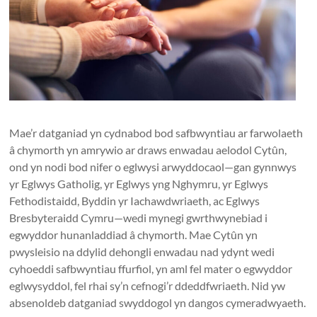
Mae’r datganiad yn cydnabod bod safbwyntiau ar farwolaeth
â chymorth yn amrywio ar draws enwadau aelodol Cytûn,
ond yn nodi bod nifer o eglwysi arwyddocaol—gan gynnwys
yr Eglwys Gatholig, yr Eglwys yng Nghymru, yr Eglwys
Fethodistaidd, Byddin yr Iachawdwriaeth, ac Eglwys
Bresbyteraidd Cymru—wedi mynegi gwrthwynebiad i
egwyddor hunanladdiad â chymorth. Mae Cytûn yn
pwysleisio na ddylid dehongli enwadau nad ydynt wedi
cyhoeddi safbwyntiau ffurfiol, yn aml fel mater o egwyddor
eglwysyddol, fel rhai sy’n cefnogi’r ddeddfwriaeth. Nid yw
absenoldeb datganiad swyddogol yn dangos cymeradwyaeth.