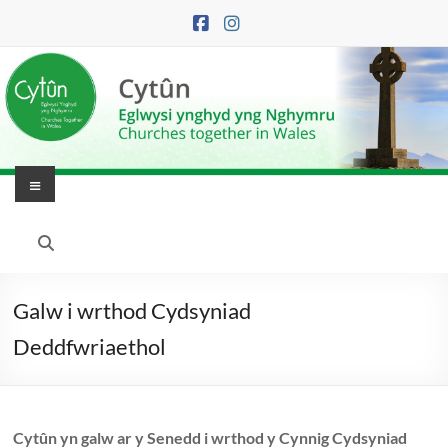
Skip
to
content
Menu
Eglwysi
Ynghyd
yng
Galw i wrthod Cydsyniad
Nghymru
Deddfwriaethol
|
Churches
Cytûn yn galw ar y Senedd i wrthod y Cynnig Cydsyniad