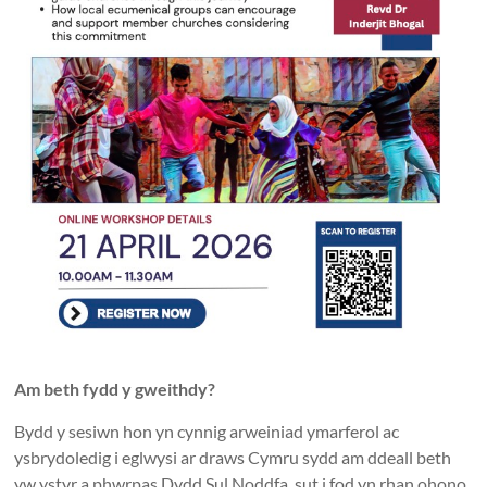
Am beth fydd y gweithdy?
Bydd y sesiwn hon yn cynnig arweiniad ymarferol ac
ysbrydoledig i eglwysi ar draws Cymru sydd am ddeall beth
yw ystyr a phwrpas Dydd Sul Noddfa, sut i fod yn rhan ohono,