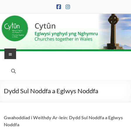
Skip
to
content
Menu
Eglwysi
Ynghyd
yng
Dydd Sul Noddfa a Eglwys Noddfa
Nghymru
|
Gwahoddiad i Weithdy Ar-lein: Dydd Sul Noddfa a Eglwys
Churches
Noddfa