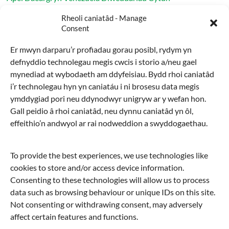
Rhaglen haf Cytûn yn parhau ledled Cymru
Rheoli caniatâd - Manage
Consent
Cytûn yn annog y Senedd i gadw ffydd â’r byd ehangach
Er mwyn darparu’r profiadau gorau posibl, rydym yn
defnyddio technolegau megis cwcis i storio a/neu gael
Archif
mynediad at wybodaeth am ddyfeisiau. Bydd rhoi caniatâd
i’r technolegau hyn yn caniatáu i ni brosesu data megis
Archif
ymddygiad pori neu ddynodwyr unigryw ar y wefan hon.
Gall peidio â rhoi caniatâd, neu dynnu caniatâd yn ôl,
Chwilio
effeithio’n andwyol ar rai nodweddion a swyddogaethau.
Chwilio
To provide the best experiences, we use technologies like
cookies to store and/or access device information.
Cymraeg
Consenting to these technologies will allow us to process
data such as browsing behaviour or unique IDs on this site.
English
Not consenting or withdrawing consent, may adversely
affect certain features and functions.