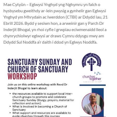
Together
Mae Cytyûn – Eglwysi Ynghyd yng Nghymru yn falch o
in
hysbysebu gweithdy ar-lein pwysig a gynhelir gan Eglwysi
Ynghyd ym Mhrydain ac Iwerddon (CTBI) ar Ddydd Iau, 21
Wales
Ebrill 2026. Bydd y sesiwn hon, a arweinir gan y Parch Dr
Eglwysi
Inderjit Bhogal, yn rhoi cyfle i grwpiau eciwmenaidd lleol a
ynghyd
chynrychiolwyr eglwysi ar draws Cymru ddysgu mwy am
yng
Ddydd Sul Noddfa a’r daith i ddod yn Eglwys Noddfa.
Nghymru
Churches
Together
in
Wales