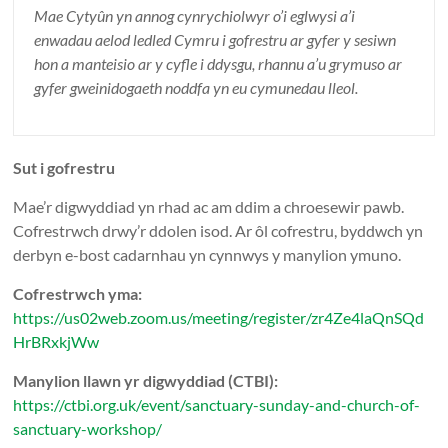
Mae Cytyûn yn annog cynrychiolwyr o’i eglwysi a’i
enwadau aelod ledled Cymru i gofrestru ar gyfer y sesiwn
hon a manteisio ar y cyfle i ddysgu, rhannu a’u grymuso ar
gyfer gweinidogaeth noddfa yn eu cymunedau lleol.
Sut i gofrestru
Mae’r digwyddiad yn rhad ac am ddim a chroesewir pawb.
Cofrestrwch drwy’r ddolen isod. Ar ôl cofrestru, byddwch yn
derbyn e-bost cadarnhau yn cynnwys y manylion ymuno.
Cofrestrwch yma:
https://us02web.zoom.us/meeting/register/zr4Ze4laQnSQd
HrBRxkjWw
Manylion llawn yr digwyddiad (CTBI):
https://ctbi.org.uk/event/sanctuary-sunday-and-church-of-
sanctuary-workshop/