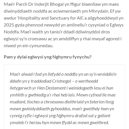
Mae’r Parch Dr Inderjit Bhogal yn ffigur blaenllaw ym maes
diwinyddiaeth noddfa ac eciwmeniaeth ym Mhrydain. Ef yw
awdur ‘Hospitality and Sanctuary for All’, a ailgyhoeddwyd yn
2025 gyda phennod newydd yn amlinellu’r cysyniad o Eglwys
Noddfa. Mae’i waith yn tanio’r ddadl ddiwinyddol dros
eglwysi sy’n croesawu ac yn amddiffyn y rhai mwyaf agored i
niwed yn ein cymunedau.
Pam y dylai eglwysi yng Nghymru fynychu?
Mae’r alwad i fod yn llefydd o noddfa yn un sy’n wreiddio’n
ddwfn yn y traddodiad Cristnogol – o werthoedd
lletygarwch yr Hen Destament i weinidogaeth Iesu ei hun
ymhlith y gwthiedig a’r rhai heb lais. Mewn cyfnod lle mae
mudiant, lloches a chroesawu dieithriaid yn faterion llosg
mewn gwleidyddiaeth gyhoeddus, mae’r gweithdy hwn yn
cynnig cyfle i eglwysi yng Nghymru drafod sut y gallant
ymateb i’r heriau hyn mewn ffydd ac mewn gweithred.