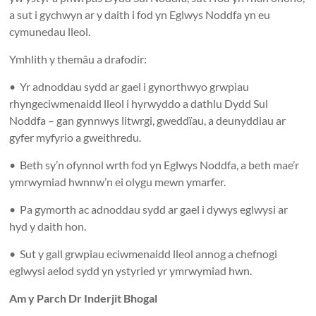
a sut i gychwyn ar y daith i fod yn Eglwys Noddfa yn eu
cymunedau lleol.
Ymhlith y themâu a drafodir:
• Yr adnoddau sydd ar gael i gynorthwyo grwpiau
rhyngeciwmenaidd lleol i hyrwyddo a dathlu Dydd Sul
Noddfa – gan gynnwys litwrgi, gweddïau, a deunyddiau ar
gyfer myfyrio a gweithredu.
• Beth sy’n ofynnol wrth fod yn Eglwys Noddfa, a beth mae’r
ymrwymiad hwnnw’n ei olygu mewn ymarfer.
• Pa gymorth ac adnoddau sydd ar gael i dywys eglwysi ar
hyd y daith hon.
• Sut y gall grwpiau eciwmenaidd lleol annog a chefnogi
eglwysi aelod sydd yn ystyried yr ymrwymiad hwn.
Am y Parch Dr Inderjit Bhogal