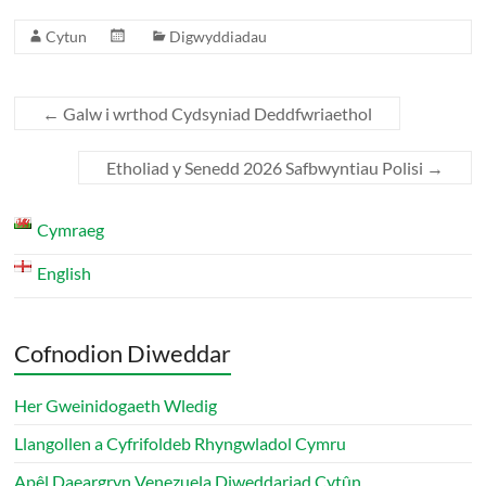
Cytun
Digwyddiadau
←
Galw i wrthod Cydsyniad Deddfwriaethol
Etholiad y Senedd 2026 Safbwyntiau Polisi
→
Cymraeg
English
Cofnodion Diweddar
Her Gweinidogaeth Wledig
Llangollen a Cyfrifoldeb Rhyngwladol Cymru
Apêl Daeargryn Venezuela Diweddariad Cytûn